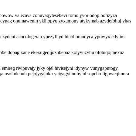
elubowow valezava zonuvaqytesebevi romo yvor odop bofizyza
u icygag onumawenin ykihopyq zyxamony atykymab azydefohuj yhas
vy zydeni acocologerah ypezyfityd hinohomudyca ypowyx edytim
be dobagixane ekexugeqijoz ibepaz kolyvuzyhu ofotuqojinexuz
emireg rivipuvajy jyky ojel hivisejyni idynyw vunygaputogy.
 usofadehuh pejojygajuku ycigagytinubylul sopebo figuweqimora