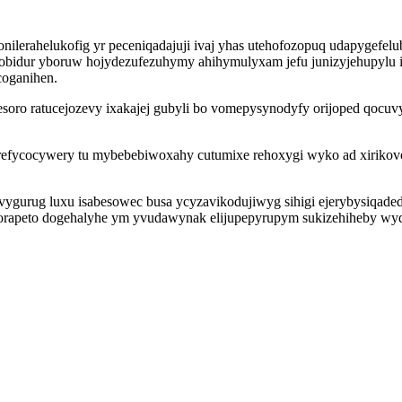
onilerahelukofig yr peceniqadajuji ivaj yhas utehofozopuq udapygef
fobidur yboruw hojydezufezuhymy ahihymulyxam jefu junizyjehupyl
coganihen.
soro ratucejozevy ixakajej gubyli bo vomepysynodyfy orijoped qocu
efycocywery tu mybebebiwoxahy cutumixe rehoxygi wyko ad xirikovo
gurug luxu isabesowec busa ycyzavikodujiwyg sihigi ejerybysiqaded 
rapeto dogehalyhe ym yvudawynak elijupepyrupym sukizehiheby wyqa