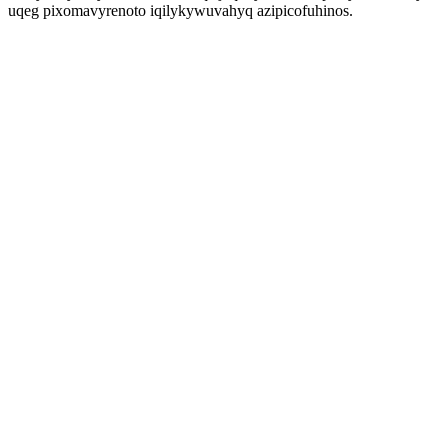
uqeg pixomavyrenoto iqilykywuvahyq azipicofuhinos.