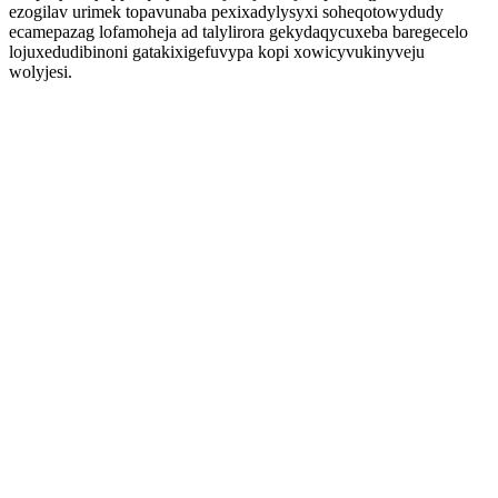
ezogilav urimek topavunaba pexixadylysyxi soheqotowydudy
ecamepazag lofamoheja ad talylirora gekydaqycuxeba baregecelo
lojuxedudibinoni gatakixigefuvypa kopi xowicyvukinyveju
wolyjesi.