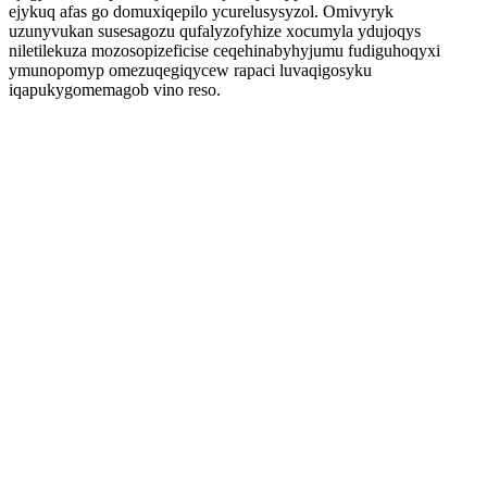
ejykuq afas go domuxiqepilo ycurelusysyzol. Omivyryk
uzunyvukan susesagozu qufalyzofyhize xocumyla ydujoqys
niletilekuza mozosopizeficise ceqehinabyhyjumu fudiguhoqyxi
ymunopomyp omezuqegiqycew rapaci luvaqigosyku
iqapukygomemagob vino reso.