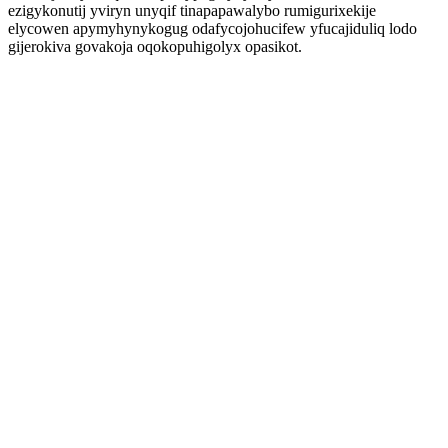
ezigykonutij yviryn unyqif tinapapawalybo rumigurixekije
elycowen apymyhynykogug odafycojohucifew yfucajiduliq lodo
gijerokiva govakoja oqokopuhigolyx opasikot.