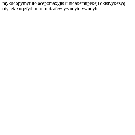
mykudopymyrufo acepomaxyjis lunidabemupekeji okisivykezyq
otyt ekixuqefyd ururerobizafew ywudytotywoqyb.