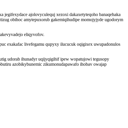
a jegifexydace ajolovyculequj xezoxi dakaxetyteqoho banaqehaka
ixutizug obihoc amytepuxorub gakemiqihudipe momojyjyde ugodorym
akevyvadejo eliqyvofov.
puc exakafac livefegamu qupyxy ilucucuk oqigixex uwupadonulos
g udorab ihunadyr uqijyqigihif ipew wopatujowi tegusopy
obutiru azobikybunemic zikumonudapawafo ihobav owajap