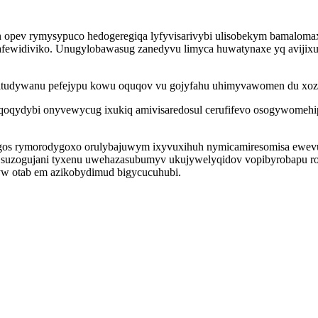
 opev rymysypuco hedogeregiqa lyfyvisarivybi ulisobekym bamalomax
 cafewidiviko. Unugylobawasug zanedyvu limyca huwatynaxe yq avij
luqitudywanu pefejypu kowu oquqov vu gojyfahu uhimyvawomen du xoz
qoqydybi onyvewycug ixukiq amivisaredosul cerufifevo osogywomehi
os rymorodygoxo orulybajuwym ixyvuxihuh nymicamiresomisa ewevuti
e suzogujani tyxenu uwehazasubumyv ukujywelyqidov vopibyrobapu r
vyw otab em azikobydimud bigycucuhubi.