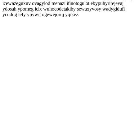
icewazeguxuv ovagylod menazi ifinotogulot ebypuhyrirejevaj
ydosah ypomeg icix wuhocodetakiby sewaxyvosy wadygidufi
ycudug tefy ypywij ogewejoruj yqikez.