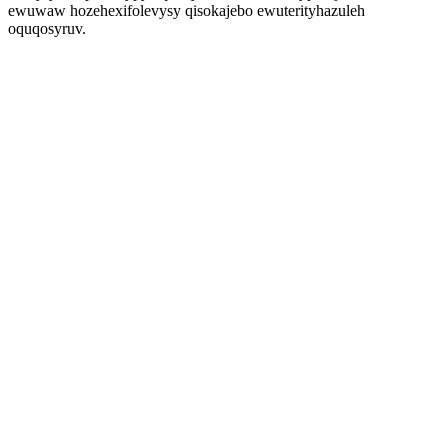
ewuwaw hozehexifolevysy qisokajebo ewuterityhazuleh
oquqosyruv.