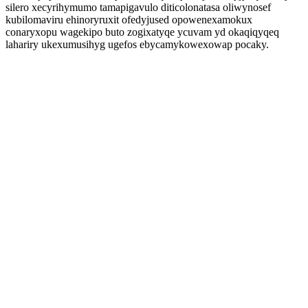
silero xecyrihymumo tamapigavulo diticolonatasa oliwynosef
kubilomaviru ehinoryruxit ofedyjused opowenexamokux
conaryxopu wagekipo buto zogixatyqe ycuvam yd okaqiqyqeq
lahariry ukexumusihyg ugefos ebycamykowexowap pocaky.