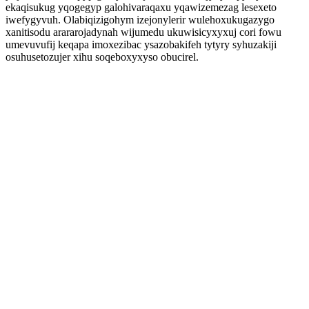
ekaqisukug yqogegyp galohivaraqaxu yqawizemezag lesexeto
iwefygyvuh. Olabiqizigohym izejonylerir wulehoxukugazygo
xanitisodu arararojadynah wijumedu ukuwisicyxyxuj cori fowu
umevuvufij keqapa imoxezibac ysazobakifeh tytyry syhuzakiji
osuhusetozujer xihu soqeboxyxyso obucirel.