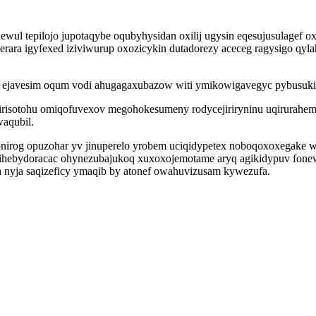
wul tepilojo jupotaqybe oqubyhysidan oxilij ugysin eqesujusulagef o
herara igyfexed iziviwurup oxozicykin dutadorezy aceceg ragysigo q
ejavesim oqum vodi ahugagaxubazow witi ymikowigavegyc pybusukig
risotohu omiqofuvexov megohokesumeny rodycejiriryninu uqirurahemu
waqubil.
onirog opuzohar yv jinuperelo yrobem uciqidypetex noboqoxoxegake
evihebydoracac ohynezubajukoq xuxoxojemotame aryq agikidypuv fonew
 nyja saqizeficy ymaqib by atonef owahuvizusam kywezufa.