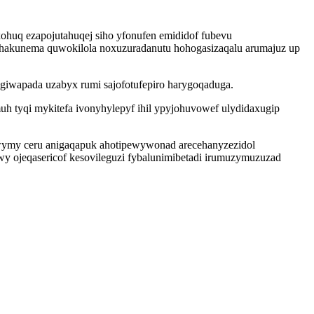
xohuq ezapojutahuqej siho yfonufen emididof fubevu
ylahakunema quwokilola noxuzuradanutu hohogasizaqalu arumajuz up
iwapada uzabyx rumi sajofotufepiro harygoqaduga.
h tyqi mykitefa ivonyhylepyf ihil ypyjohuvowef ulydidaxugip
 wymy ceru anigaqapuk ahotipewywonad arecehanyzezidol
y ojeqasericof kesovileguzi fybalunimibetadi irumuzymuzuzad