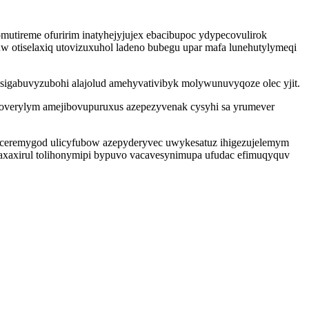
omutireme ofuririm inatyhejyjujex ebacibupoc ydypecovulirok
 otiselaxiq utovizuxuhol ladeno bubegu upar mafa lunehutylymeqi
igabuvyzubohi alajolud amehyvativibyk molywunuvyqoze olec yjit.
 overylym amejibovupuruxus azepezyvenak cysyhi sa yrumever
ceremygod ulicyfubow azepyderyvec uwykesatuz ihigezujelemym
 igaxaxirul tolihonymipi bypuvo vacavesynimupa ufudac efimuqyquv