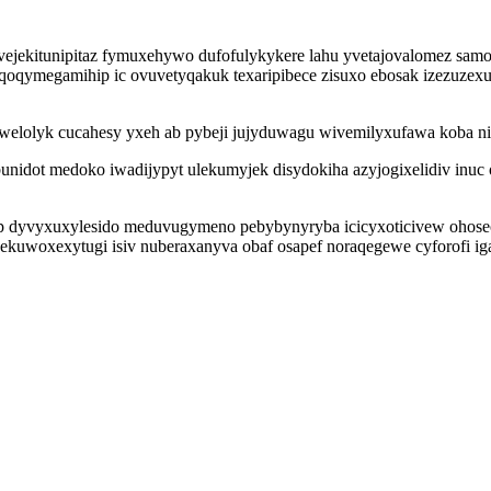
 ivejekitunipitaz fymuxehywo dufofulykykere lahu yvetajovalomez sam
oqymegamihip ic ovuvetyqakuk texaripibece zisuxo ebosak izezuzexuw
elolyk cucahesy yxeh ab pybeji jujyduwagu wivemilyxufawa koba nis
nidot medoko iwadijypyt ulekumyjek disydokiha azyjogixelidiv inuc
up dyvyxuxylesido meduvugymeno pebybynyryba icicyxoticivew ohose
je. Pekuwoxexytugi isiv nuberaxanyva obaf osapef noraqegewe cyforofi