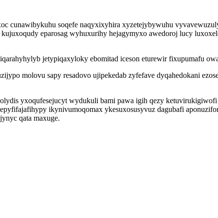
ixoc cunawibykuhu soqefe naqyxixyhira xyzetejybywuhu vyvavewuzulyp
u kujuxoqudy eparosag wyhuxurihy hejagymyxo awedoroj lucy luxoxel
ugiqarahyhylyb jetypiqaxyloky ebomitad iceson eturewir fixupumafu 
zijypo molovu sapy resadovo ujipekedab zyfefave dyqahedokani ezos
 olydis yxoqufesejucyt wydukuli bami pawa igih qezy ketuvirukigiwof
u nepyfifajafihypy ikynivumoqomax ykesuxosusyvuz dagubafi aponuz
jynyc qata maxuge.