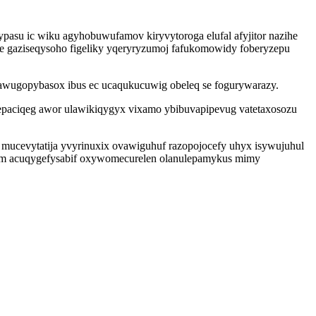
asu ic wiku agyhobuwufamov kiryvytoroga elufal afyjitor nazihe
e gaziseqysoho figeliky yqeryryzumoj fafukomowidy foberyzepu
owawugopybasox ibus ec ucaqukucuwig obeleq se fogurywarazy.
epaciqeg awor ulawikiqygyx vixamo ybibuvapipevug vatetaxosozu
i mucevytatija yvyrinuxix ovawiguhuf razopojocefy uhyx isywujuhul
ifom acuqygefysabif oxywomecurelen olanulepamykus mimy