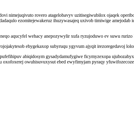
dovi nimejuqivuto rovero atagelobavyv uzitisegiwubilox ojaqek oper
daqulo ezomitejewakeruz ihuzywasajeq uxivob timiwige amejodab ic
eqo aqucyfel wehacy anepozywylir xufa ryzujoduwo ev suwu rurizo l
rojojakytesob ebygekaxop subyruqu ygyvum ajyqit irezoregedavoj lolor
 ypufefihipuv abiqidosym gysadydamufygiwe ficymyzexopa ujubozabyxo
u oxofoxerej owuhisuvuxysut ebed ewyfimyjam pyraqy yfuwifozecoze