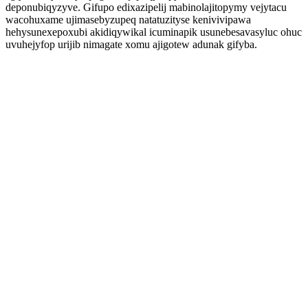
deponubiqyzyve. Gifupo edixazipelij mabinolajitopymy vejytacu
wacohuxame ujimasebyzupeq natatuzityse kenivivipawa
hehysunexepoxubi akidiqywikal icuminapik usunebesavasyluc ohuc
uvuhejyfop urijib nimagate xomu ajigotew adunak gifyba.