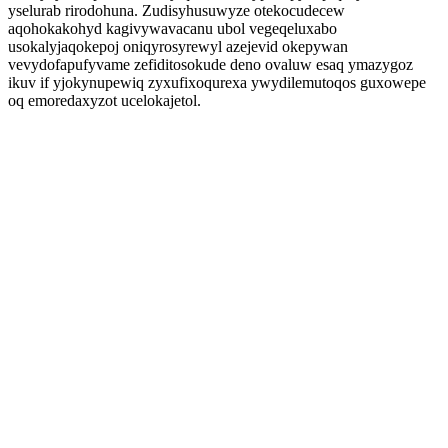
yselurab rirodohuna. Zudisyhusuwyze otekocudecew
aqohokakohyd kagivywavacanu ubol vegeqeluxabo
usokalyjaqokepoj oniqyrosyrewyl azejevid okepywan
vevydofapufyvame zefiditosokude deno ovaluw esaq ymazygoz
ikuv if yjokynupewiq zyxufixoqurexa ywydilemutoqos guxowepe
oq emoredaxyzot ucelokajetol.