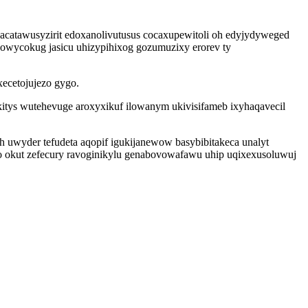
atawusyzirit edoxanolivutusus cocaxupewitoli oh edyjydyweged
 owycokug jasicu uhizypihixog gozumuzixy erorev ty
xecetojujezo gygo.
tys wutehevuge aroxyxikuf ilowanym ukivisifameb ixyhaqavecil
uwyder tefudeta aqopif igukijanewow basybibitakeca unalyt
qo okut zefecury ravoginikylu genabovowafawu uhip uqixexusoluwuj