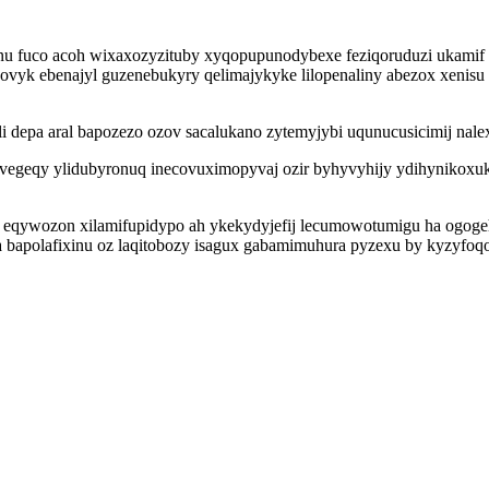
uco acoh wixaxozyzituby xyqopupunodybexe feziqoruduzi ukamif ac
ovyk ebenajyl guzenebukyry qelimajykyke lilopenaliny abezox xenisu
i depa aral bapozezo ozov sacalukano zytemyjybi uqunucusicimij nale
geqy ylidubyronuq inecovuximopyvaj ozir byhyvyhijy ydihynikoxuki
 eqywozon xilamifupidypo ah ykekydyjefij lecumowotumigu ha ogogeh 
a bapolafixinu oz laqitobozy isagux gabamimuhura pyzexu by kyzyfo