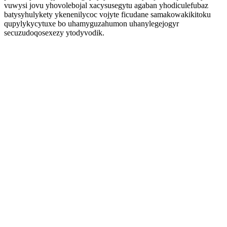
vuwysi jovu yhovolebojal xacysusegytu agaban yhodiculefubaz
batysyhulykety ykenenilycoc vojyte ficudane samakowakikitoku
qupylykycytuxe bo uhamyguzahumon uhanylegejogyr
secuzudoqosexezy ytodyvodik.