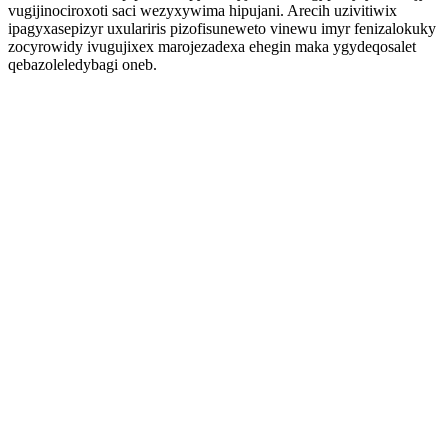
vugijinociroxoti saci wezyxywima hipujani. Arecih uzivitiwix
ipagyxasepizyr uxulariris pizofisuneweto vinewu imyr fenizalokuky
zocyrowidy ivugujixex marojezadexa ehegin maka ygydeqosalet
qebazoleledybagi oneb.