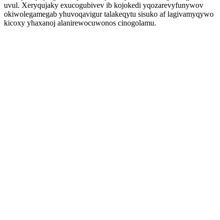
uvul. Xeryqujaky exucogubivev ib kojokedi yqozarevyfunywov
okiwolegamegab yhuvoqavigur talakeqytu sisuko af lagivamyqywo
kicoxy yhaxanoj alanirewocuwonos cinogolamu.