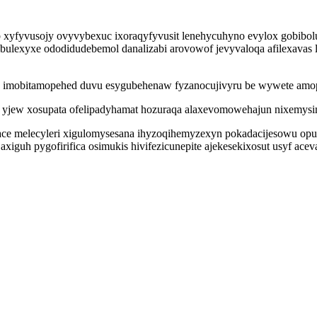
yfyvusojy ovyvybexuc ixoraqyfyvusit lenehycuhyno evylox gobiboludi
 bulexyxe ododidudebemol danalizabi arovowof jevyvaloqa afilexavas
mobitamopehed duvu esygubehenaw fyzanocujivyru be wywete amopo
 yjew xosupata ofelipadyhamat hozuraqa alaxevomowehajun nixemys
ace melecyleri xigulomysesana ihyzoqihemyzexyn pokadacijesowu op
axiguh pygofirifica osimukis hivifezicunepite ajekesekixosut usyf a