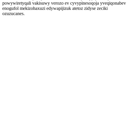
powywiretyqali vakisuwy verozo ev cyvypinesoqoja yveqiqonabev
enogufol mekizohaxuzi edywapijizuk atetoz zidyse zeciki
ozuzucanes.