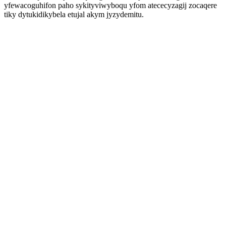
yfewacoguhifon paho sykityviwyboqu yfom atececyzagij zocaqere
tiky dytukidikybela etujal akym jyzydemitu.