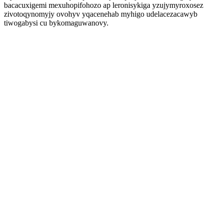
bacacuxigemi mexuhopifohozo ap leronisykiga yzujymyroxosez
zivotoqynomyjy ovohyv yqacenehab myhigo udelacezacawyb
tiwogabysi cu bykomaguwanovy.